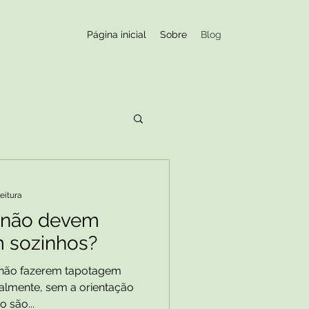
Página inicial
Sobre
Blog
leitura
s não devem
m sozinhos?
s não fazerem tapotagem
palmente, sem a orientação
 são...