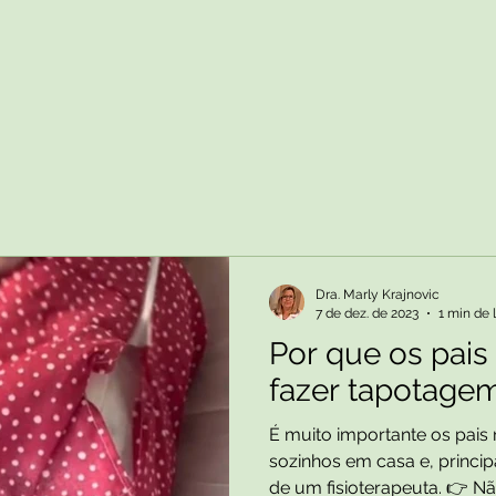
Dra. Marly Krajnovic
7 de dez. de 2023
1 min de 
Por que os pai
fazer tapotage
É muito importante os pai
sozinhos em casa e, princi
de um fisioterapeuta. 👉 Não