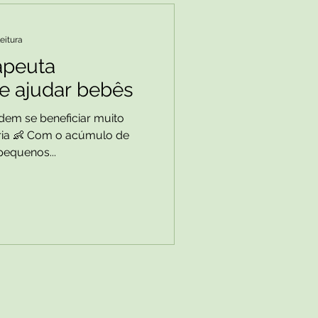
leitura
apeuta
de ajudar bebês
dem se beneficiar muito
ória 👶 Com o acúmulo de
pequenos...