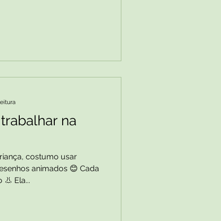
leitura
trabalhar na
riança, costumo usar
desenhos animados 😊 Cada
 👃 Ela...