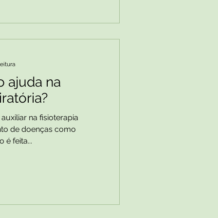
leitura
o ajuda na
iratória?
uxiliar na fisioterapia
ento de doenças como
é feita...