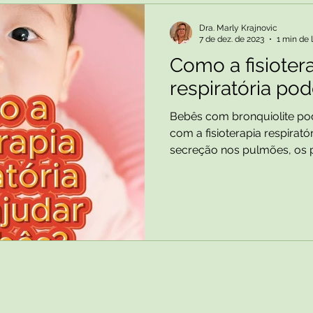
Dra. Marly Krajnovic
7 de dez. de 2023
1 min de 
Como a fisioter
respiratória po
Bebês com bronquiolite po
com a fisioterapia respirat
secreção nos pulmões, os 